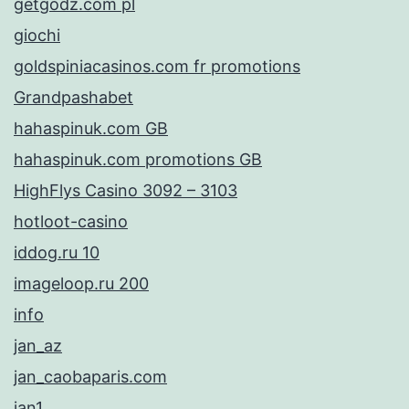
getgodz.com pl
giochi
goldspiniacasinos.com fr promotions
Grandpashabet
hahaspinuk.com GB
hahaspinuk.com promotions GB
HighFlys Casino 3092 – 3103
hotloot-casino
iddog.ru 10
imageloop.ru 200
info
jan_az
jan_caobaparis.com
jan1