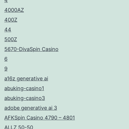
4
4000AZ
400Z
44
500Z
5670-DivaSpin Casino
6
9
a16z generative ai
abuking-casino1
abuking-casino3
adobe generative ai 3
AFKSpin Casino 4790 – 4801
ALLZ 50-50