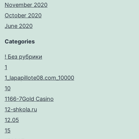
November 2020
October 2020
June 2020
Categories
! Без рубрики
1
1_lapapillote08.com_10000
10
1166-7Gold Casino
12-shkola.ru
12.05
15