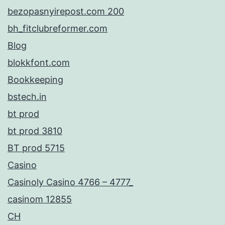
bezopasnyirepost.com 200
bh_fitclubreformer.com
Blog
blokkfont.com
Bookkeeping
bstech.in
bt prod
bt prod 3810
BT prod 5715
Casino
Casinoly Casino 4766 – 4777_
casinom 12855
CH