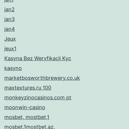
jan2
jan3
jan4
Jeux
jeux1
Kasyna Bez Weryfikacji Kyc
kasyno
marketbosworthbrewery.co.uk
maxtextures.ru 100
monkeyzinocasinos.com pt
moonwin-casino
mosbet, mostbet,1
mosbet,1mostbet,az,