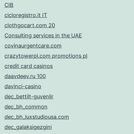
CIB
cicloregistro.it IT
clothgocart.com 20
Consulting services in the UAE
covinaurgentcare.com
crazytowerpl.com promotions pl
credit card casinos
daavdeev.ru 100
davinci-casino
dec_bettilt-guvenlir
dec_bh_common
dec_bh_luxstudiousa.com
dec_galaksigezgini