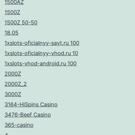
1500AZ
1500Z
1500Z 50-50
18.05
1xslots-oficialnyy-sayt.ru 100
1xslots-oficialnyy-vhod.ru 10
1xslots-vhod-android.ru 100
2000Z
2000Z_2
3000Z
3164-HiSpins Casino
3476-Beef Casino
365-casino