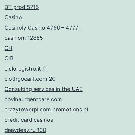
BT prod 5715
Casino
Casinoly Casino 4766 – 4777_
casinom 12855
CH
CIB
cicloregistro.it IT
clothgocart.com 20
Consulting services in the UAE
covinaurgentcare.com
crazytowerpl.com promotions pl
credit card casinos
daavdeev.ru 100