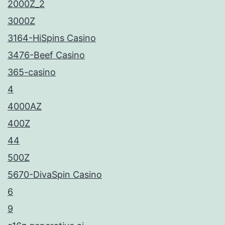
2000Z_2
3000Z
3164-HiSpins Casino
3476-Beef Casino
365-casino
4
4000AZ
400Z
44
500Z
5670-DivaSpin Casino
6
9