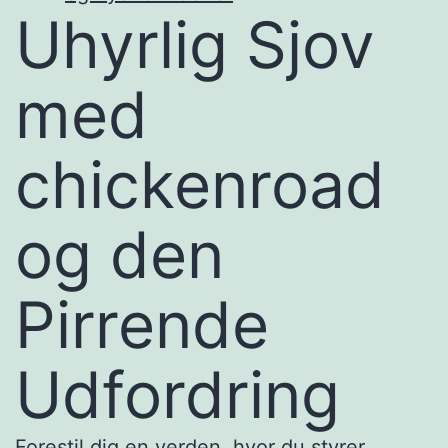
Uhyrlig Sjov
med
chickenroad
og den
Pirrende
Udfordring
Forestil dig en verden, hvor du styrer