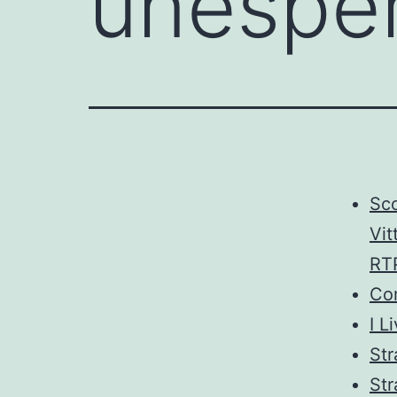
unespe
Sco
Vit
RTP
Co
I L
Str
Str