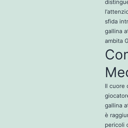
distingu
l’attenz
sfida in
gallina 
ambita 
Com
Mec
Il cuore
giocator
gallina 
è raggiu
pericoli