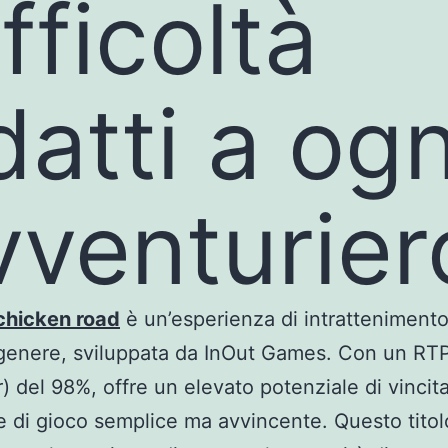
fficoltà
datti a ogn
vventurier
chicken road
è un’esperienza di intratteniment
genere, sviluppata da InOut Games. Con un RT
r) del 98%, offre un elevato potenziale di vincit
 di gioco semplice ma avvincente. Questo titol