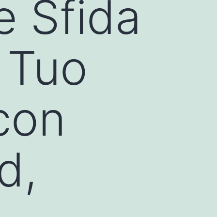
e Sfida
l Tuo
 con
d,