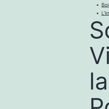
Bon
L’I
S
V
l
P