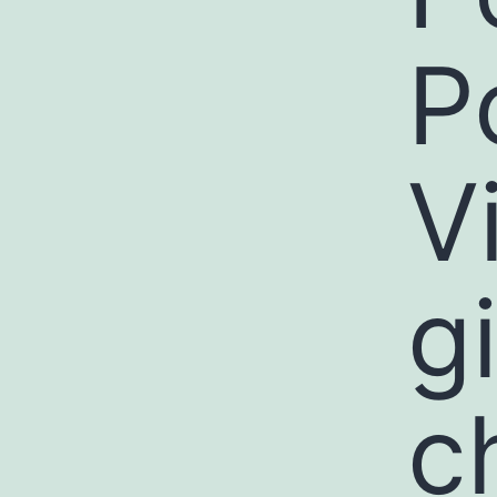
Po
V
g
c