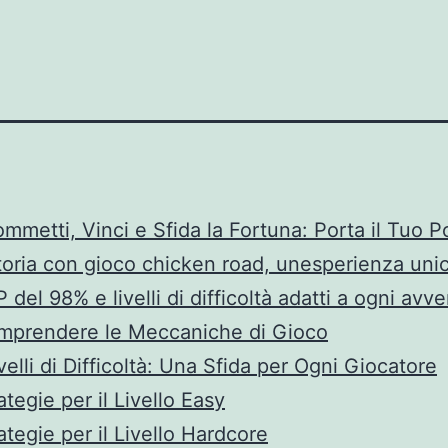
r
mmetti, Vinci e Sfida la Fortuna: Porta il Tuo Po
toria con gioco chicken road, unesperienza uni
 del 98% e livelli di difficoltà adatti a ogni avve
mprendere le Meccaniche di Gioco
ivelli di Difficoltà: Una Sfida per Ogni Giocatore
ategie per il Livello Easy
ategie per il Livello Hardcore